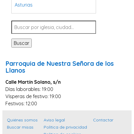
Asturias
Tarragona
Navarra
Valladolid
Buscar
Sevilla
La Coruña
Parroquia de Nuestra Señora de los
Santa Cruz de Tenerife
Llanos
Cantabria
Calle Martín Solano, s/n
Islas Baleares
Días laborables: 19:00
Vísperas de festivo: 19:00
Las Palmas
Festivos: 12:00
Málaga
Alicante
Quiénes somos
Aviso legal
Contactar
Toledo
Buscar misas
Política de privacidad