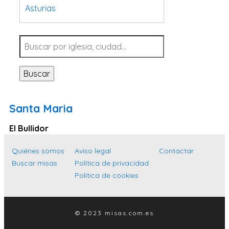
Asturias
Tarragona
Navarra
Valladolid
Buscar
Sevilla
La Coruña
Santa Maria
Santa Cruz de Tenerife
El Bullidor
Cantabria
Islas Baleares
Quiénes somos
Aviso legal
Contactar
Buscar misas
Política de privacidad
Las Palmas
Política de cookies
Málaga
Alicante
© 2023 misas.com.es
Toledo