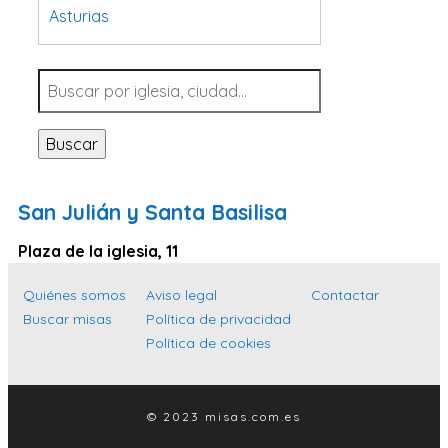
Asturias
Tarragona
Navarra
Valladolid
Buscar
Sevilla
La Coruña
San Julián y Santa Basilisa
Santa Cruz de Tenerife
Plaza de la iglesia, 11
Cantabria
Islas Baleares
Quiénes somos
Aviso legal
Contactar
Buscar misas
Política de privacidad
Las Palmas
Política de cookies
Málaga
Alicante
© 2023 misas.com.es
Toledo