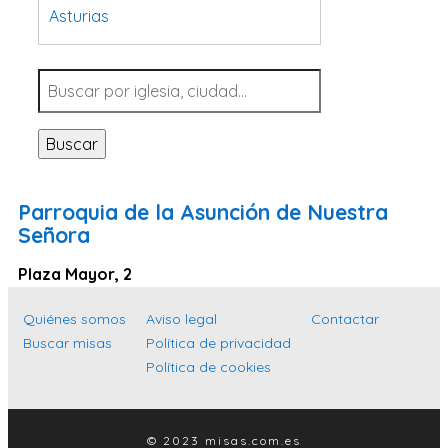
Asturias
Tarragona
Navarra
Valladolid
Buscar
Sevilla
La Coruña
Parroquia de la Asunción de Nuestra
Santa Cruz de Tenerife
Señora
Cantabria
Plaza Mayor, 2
Islas Baleares
Quiénes somos
Aviso legal
Contactar
Las Palmas
Buscar misas
Política de privacidad
Málaga
Política de cookies
Alicante
Toledo
© 2023 misas.com.es