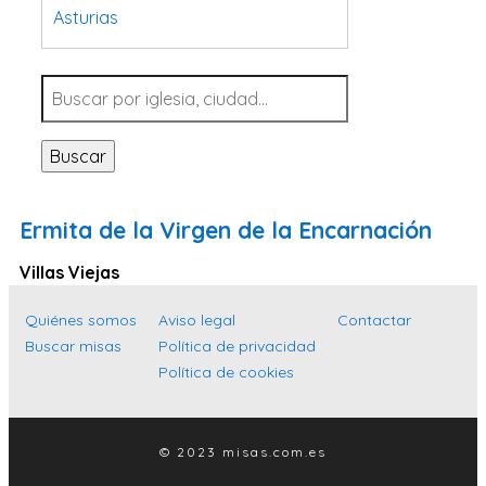
Asturias
Tarragona
Navarra
Valladolid
Buscar
Sevilla
La Coruña
Ermita de la Virgen de la Encarnación
Santa Cruz de Tenerife
Villas Viejas
Cantabria
Islas Baleares
Quiénes somos
Aviso legal
Contactar
Buscar misas
Política de privacidad
Las Palmas
Política de cookies
Málaga
Alicante
© 2023 misas.com.es
Toledo