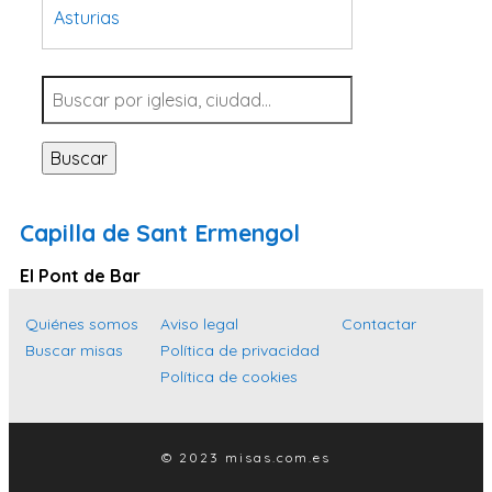
Asturias
Tarragona
Navarra
Valladolid
Buscar
Sevilla
La Coruña
Capilla de Sant Ermengol
Santa Cruz de Tenerife
El Pont de Bar
Cantabria
Islas Baleares
Quiénes somos
Aviso legal
Contactar
Buscar misas
Política de privacidad
Las Palmas
Política de cookies
Málaga
Alicante
© 2023 misas.com.es
Toledo