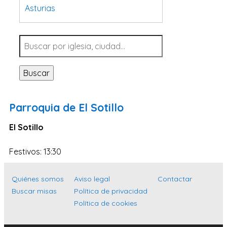
Asturias
Tarragona
Navarra
Valladolid
Buscar
Sevilla
La Coruña
Parroquia de El Sotillo
Santa Cruz de Tenerife
El Sotillo
Cantabria
Islas Baleares
Festivos: 13:30
Las Palmas
Quiénes somos
Aviso legal
Contactar
Málaga
Buscar misas
Política de privacidad
Alicante
Política de cookies
Toledo