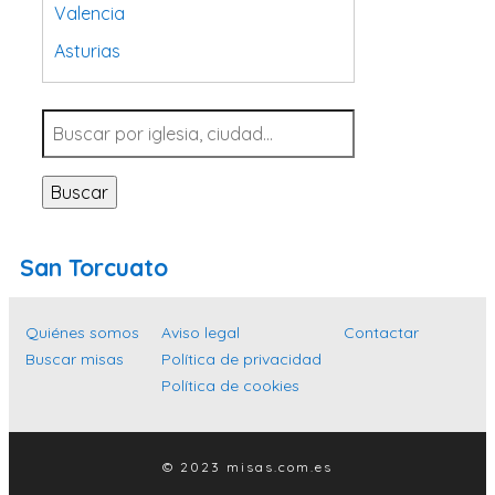
Valencia
Asturias
Tarragona
Navarra
Valladolid
Buscar
Sevilla
La Coruña
San Torcuato
Santa Cruz de Tenerife
Cantabria
Quiénes somos
Aviso legal
Contactar
Islas Baleares
Buscar misas
Política de privacidad
Política de cookies
Las Palmas
Málaga
Alicante
© 2023 misas.com.es