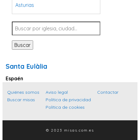
Asturias
Tarragona
Navarra
Valladolid
Buscar
Sevilla
La Coruña
Santa Eulàlia
Santa Cruz de Tenerife
Espaén
Cantabria
Islas Baleares
Quiénes somos
Aviso legal
Contactar
Buscar misas
Política de privacidad
Las Palmas
Política de cookies
Málaga
Alicante
© 2023 misas.com.es
Toledo