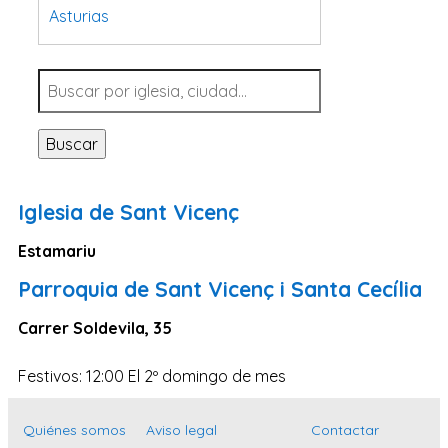
Asturias
Tarragona
Navarra
Valladolid
Buscar
Sevilla
La Coruña
Iglesia de Sant Vicenç
Santa Cruz de Tenerife
Estamariu
Cantabria
Parroquia de Sant Vicenç i Santa Cecília
Islas Baleares
Las Palmas
Carrer Soldevila, 35
Málaga
Festivos: 12:00 El 2º domingo de mes
Alicante
Toledo
Quiénes somos
Aviso legal
Contactar