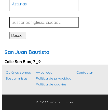
Asturias
Tarragona
Navarra
Valladolid
Buscar
Sevilla
La Coruña
San Juan Bautista
Santa Cruz de Tenerife
Calle San Blas, 7_9
Cantabria
Islas Baleares
Quiénes somos
Aviso legal
Contactar
Buscar misas
Política de privacidad
Las Palmas
Política de cookies
Málaga
Alicante
© 2023 misas.com.es
Toledo