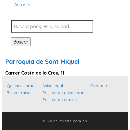
Asturias
Tarragona
Navarra
Valladolid
Buscar
Sevilla
La Coruña
Parroquia de Sant Miquel
Santa Cruz de Tenerife
Carrer Costa de la Creu, 11
Cantabria
Islas Baleares
Quiénes somos
Aviso legal
Contactar
Buscar misas
Política de privacidad
Las Palmas
Política de cookies
Málaga
Alicante
© 2023 misas.com.es
Toledo