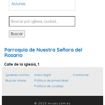
Asturias
Tarragona
Navarra
Valladolid
Buscar
Sevilla
La Coruña
Parroquia de Nuestra Señora del
Santa Cruz de Tenerife
Rosario
Cantabria
Calle de la iglesia, 1
Islas Baleares
Quiénes somos
Aviso legal
Contactar
Las Palmas
Buscar misas
Política de privacidad
Málaga
Política de cookies
Alicante
Toledo
© 2023 misas.com.es