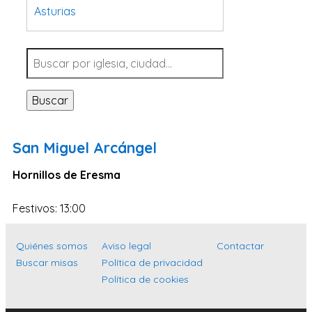
Asturias
Tarragona
Navarra
Valladolid
Buscar
Sevilla
La Coruña
San Miguel Arcángel
Santa Cruz de Tenerife
Hornillos de Eresma
Cantabria
Islas Baleares
Festivos: 13:00
Las Palmas
Quiénes somos
Aviso legal
Contactar
Málaga
Buscar misas
Política de privacidad
Alicante
Política de cookies
Toledo