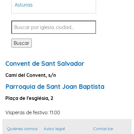
Asturias
Tarragona
Navarra
Valladolid
Buscar
Sevilla
La Coruña
Convent de Sant Salvador
Santa Cruz de Tenerife
Camí del Convent, s/n
Cantabria
Parroquia de Sant Joan Baptista
Islas Baleares
Las Palmas
Plaça de l'església, 2
Málaga
Vísperas de festivo: 11:00
Alicante
Toledo
Quiénes somos
Aviso legal
Contactar