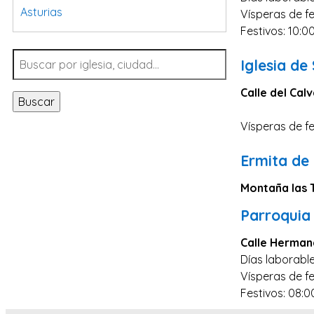
Asturias
Vísperas de fe
Festivos: 10:0
Tarragona
Navarra
Iglesia de
Valladolid
Calle del Calv
Buscar
Sevilla
Vísperas de fe
La Coruña
Santa Cruz de Tenerife
Ermita de
Cantabria
Montaña las T
Islas Baleares
Parroquia
Las Palmas
Calle Hermana
Málaga
Días laborable
Alicante
Vísperas de fe
Festivos: 08:0
Toledo