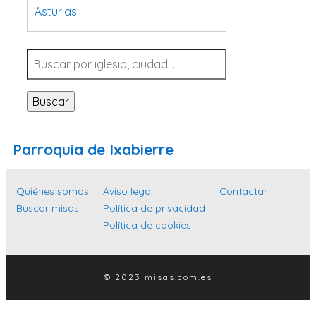
Asturias
Tarragona
Navarra
Valladolid
Buscar
Sevilla
La Coruña
Parroquia de Ixabierre
Santa Cruz de Tenerife
Cantabria
Quiénes somos
Aviso legal
Contactar
Islas Baleares
Buscar misas
Política de privacidad
Política de cookies
Las Palmas
Málaga
Alicante
© 2023 misas.com.es
Toledo