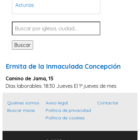
Asturias
Tarragona
Navarra
Valladolid
Buscar
Sevilla
La Coruña
Ermita de la Inmaculada Concepción
Santa Cruz de Tenerife
Camino de Jama, 15
Cantabria
Días laborables: 18:30 Jueves El 1º jueves de mes
Islas Baleares
Las Palmas
Quiénes somos
Aviso legal
Contactar
Buscar misas
Política de privacidad
Málaga
Política de cookies
Alicante
Toledo