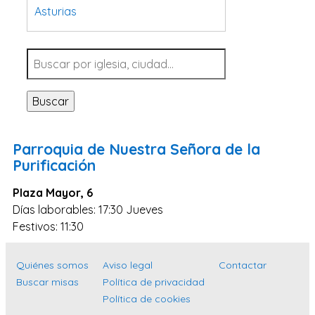
Asturias
Tarragona
Navarra
Valladolid
Buscar
Sevilla
La Coruña
Parroquia de Nuestra Señora de la
Santa Cruz de Tenerife
Purificación
Cantabria
Plaza Mayor, 6
Islas Baleares
Días laborables: 17:30 Jueves
Festivos: 11:30
Las Palmas
Málaga
Quiénes somos
Aviso legal
Contactar
Alicante
Buscar misas
Política de privacidad
Toledo
Política de cookies