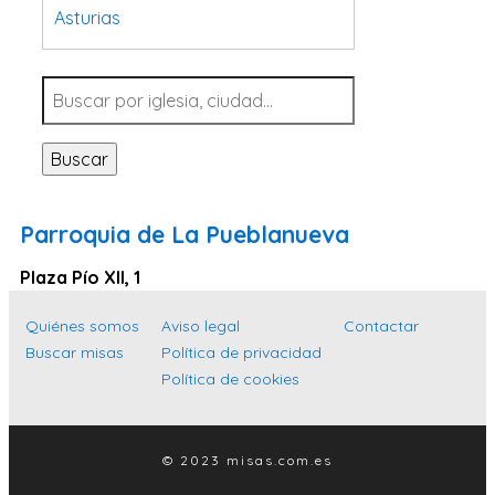
Asturias
Tarragona
Navarra
Valladolid
Buscar
Sevilla
La Coruña
Parroquia de La Pueblanueva
Santa Cruz de Tenerife
Plaza Pío XII, 1
Cantabria
Islas Baleares
Quiénes somos
Aviso legal
Contactar
Buscar misas
Política de privacidad
Las Palmas
Política de cookies
Málaga
Alicante
© 2023 misas.com.es
Toledo