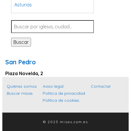
Asturias
Tarragona
Navarra
Valladolid
Buscar
Sevilla
La Coruña
San Pedro
Santa Cruz de Tenerife
Plaza Novelda, 2
Cantabria
Islas Baleares
Quiénes somos
Aviso legal
Contactar
Buscar misas
Política de privacidad
Las Palmas
Política de cookies
Málaga
Alicante
© 2023 misas.com.es
Toledo