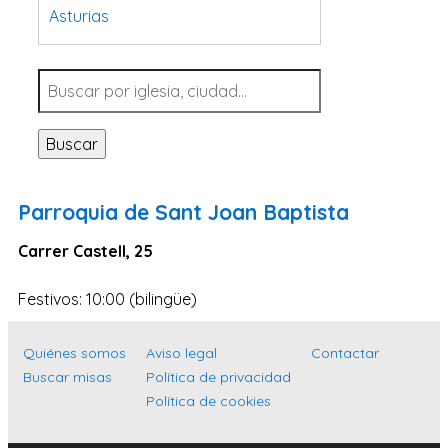
Asturias
Tarragona
Navarra
Valladolid
Buscar
Sevilla
La Coruña
Parroquia de Sant Joan Baptista
Santa Cruz de Tenerife
Carrer Castell, 25
Cantabria
Islas Baleares
Festivos: 10:00 (bilingüe)
Las Palmas
Quiénes somos
Aviso legal
Contactar
Málaga
Buscar misas
Política de privacidad
Alicante
Política de cookies
Toledo