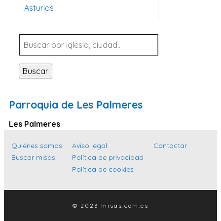
Asturias
Tarragona
Navarra
Valladolid
Buscar
Sevilla
La Coruña
Parroquia de Les Palmeres
Santa Cruz de Tenerife
Les Palmeres
Cantabria
Islas Baleares
Quiénes somos
Aviso legal
Contactar
Buscar misas
Política de privacidad
Las Palmas
Política de cookies
Málaga
Alicante
© 2023 misas.com.es
Toledo