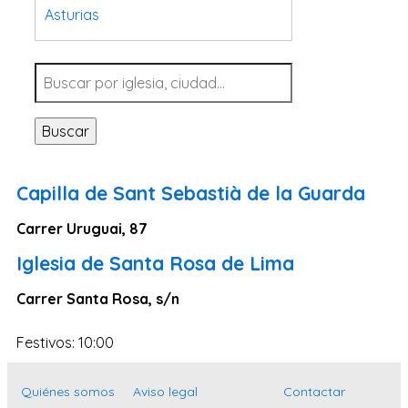
Asturias
Tarragona
Navarra
Valladolid
Buscar
Sevilla
La Coruña
Capilla de Sant Sebastià de la Guarda
Santa Cruz de Tenerife
Carrer Uruguai, 87
Cantabria
Iglesia de Santa Rosa de Lima
Islas Baleares
Las Palmas
Carrer Santa Rosa, s/n
Málaga
Festivos: 10:00
Alicante
Toledo
Quiénes somos
Aviso legal
Contactar