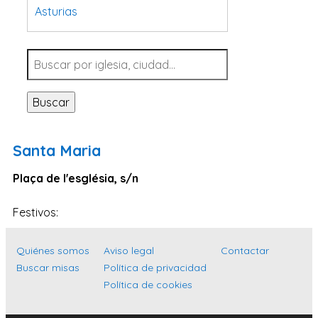
Asturias
Tarragona
Navarra
Valladolid
Buscar
Sevilla
La Coruña
Santa Maria
Santa Cruz de Tenerife
Plaça de l'església, s/n
Cantabria
Islas Baleares
Festivos:
Las Palmas
Quiénes somos
Aviso legal
Contactar
Málaga
Buscar misas
Política de privacidad
Alicante
Política de cookies
Toledo