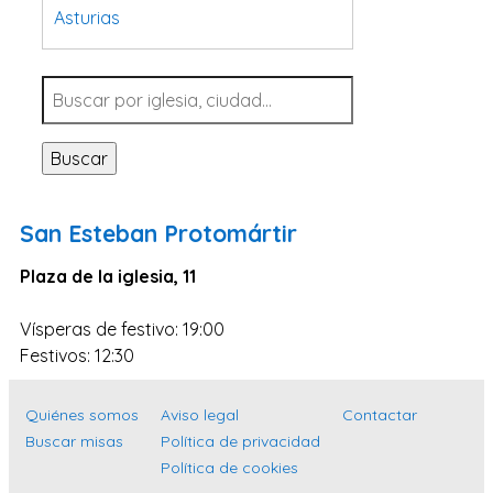
Asturias
Tarragona
Navarra
Valladolid
Buscar
Sevilla
La Coruña
San Esteban Protomártir
Santa Cruz de Tenerife
Plaza de la iglesia, 11
Cantabria
Islas Baleares
Vísperas de festivo: 19:00
Las Palmas
Festivos: 12:30
Málaga
Quiénes somos
Aviso legal
Contactar
Alicante
Buscar misas
Política de privacidad
Toledo
Política de cookies