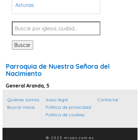
Asturias
Tarragona
Navarra
Valladolid
Buscar
Sevilla
La Coruña
Parroquia de Nuestra Señora del
Santa Cruz de Tenerife
Nacimiento
Cantabria
General Aranda, 5
Islas Baleares
Quiénes somos
Aviso legal
Contactar
Las Palmas
Buscar misas
Política de privacidad
Málaga
Política de cookies
Alicante
Toledo
© 2023 misas.com.es