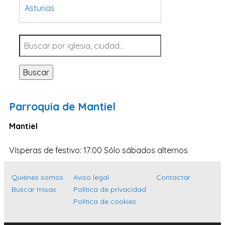
Asturias
Tarragona
Navarra
Valladolid
Buscar
Sevilla
La Coruña
Parroquia de Mantiel
Santa Cruz de Tenerife
Mantiel
Cantabria
Islas Baleares
Vísperas de festivo: 17:00 Sólo sábados alternos
Las Palmas
Quiénes somos
Aviso legal
Contactar
Málaga
Buscar misas
Política de privacidad
Alicante
Política de cookies
Toledo