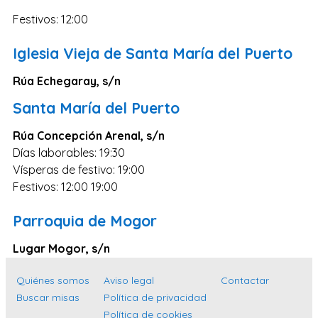
Zaragoza
Festivos: 12:00
Murcia
Iglesia Vieja de Santa María del Puerto
Vizcaya
Cádiz
Rúa Echegaray, s/n
Granada
Santa María del Puerto
Córdoba
Rúa Concepción Arenal, s/n
Pontevedra
Días laborables: 19:30
Vísperas de festivo: 19:00
Huesca
Festivos: 12:00 19:00
Burgos
Parroquia de Mogor
Jaén
Lugar Mogor, s/n
Badajoz
León
Quiénes somos
Aviso legal
Contactar
Guadalajara
Buscar misas
Política de privacidad
Política de cookies