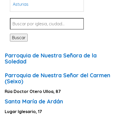
Asturias
Tarragona
Navarra
Valladolid
Buscar
Sevilla
La Coruña
Parroquia de Nuestra Señora de la
Santa Cruz de Tenerife
Soledad
Cantabria
Parroquia de Nuestra Señor del Carmen
Islas Baleares
(Seixo)
Las Palmas
Rúa Doctor Otero Ulloa, 87
Málaga
Santa María de Ardán
Alicante
Toledo
Lugar Iglesario, 17