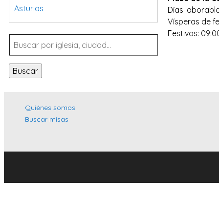
Asturias
Días laborable
Vísperas de fe
Tarragona
Festivos: 09:0
Navarra
Valladolid
Buscar
Sevilla
La Coruña
Santa Cruz de Tenerife
Quiénes somos
Buscar misas
Cantabria
Islas Baleares
Las Palmas
Málaga
Alicante
Toledo