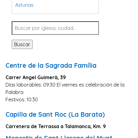
Asturias
Tarragona
Navarra
Valladolid
Buscar
Sevilla
La Coruña
Centre de la Sagrada Família
Santa Cruz de Tenerife
Carrer Angel Guimerà, 39
Cantabria
Días laborables: 09:30 El viernes es celebración de la
Islas Baleares
Palabra
Las Palmas
Festivos: 10:30
Málaga
Capilla de Sant Roc (La Barata)
Alicante
Carretera de Terrassa a Talamanca, Km. 9
Toledo
Monestir de Sant Llorenç del Munt