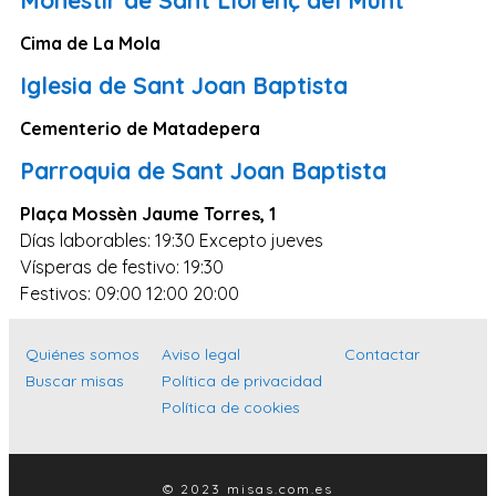
Zaragoza
Cima de La Mola
Murcia
Iglesia de Sant Joan Baptista
Vizcaya
Cádiz
Cementerio de Matadepera
Granada
Parroquia de Sant Joan Baptista
Córdoba
Plaça Mossèn Jaume Torres, 1
Pontevedra
Días laborables: 19:30 Excepto jueves
Vísperas de festivo: 19:30
Huesca
Festivos: 09:00 12:00 20:00
Burgos
Jaén
Quiénes somos
Aviso legal
Contactar
Buscar misas
Política de privacidad
Badajoz
Política de cookies
León
Guadalajara
© 2023 misas.com.es