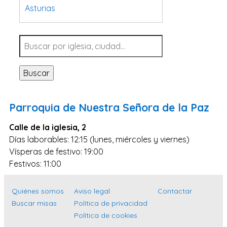
Asturias
Tarragona
Navarra
Valladolid
Buscar
Sevilla
La Coruña
Parroquia de Nuestra Señora de la Paz
Santa Cruz de Tenerife
Calle de la iglesia, 2
Cantabria
Días laborables: 12:15 (lunes, miércoles y viernes)
Islas Baleares
Vísperas de festivo: 19:00
Las Palmas
Festivos: 11:00
Málaga
Quiénes somos
Aviso legal
Contactar
Alicante
Buscar misas
Política de privacidad
Toledo
Política de cookies