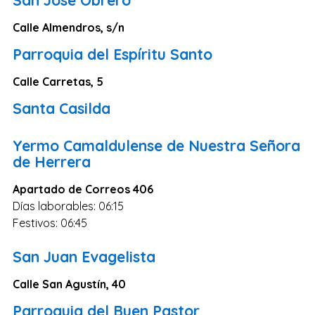
Zaragoza
Calle Almendros, s/n
Murcia
Parroquia del Espíritu Santo
Vizcaya
Cádiz
Calle Carretas, 5
Granada
Santa Casilda
Córdoba
Yermo Camaldulense de Nuestra Señora
Pontevedra
de Herrera
Huesca
Apartado de Correos 406
Burgos
Días laborables: 06:15
Jaén
Festivos: 06:45
Badajoz
San Juan Evagelista
León
Calle San Agustín, 40
Guadalajara
Parroquia del Buen Pastor