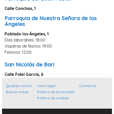
Salamanca
Calle Conchas, 1
Cáceres
Parroquia de Nuestra Señora de los
Ciudad Real
Ángeles
Castellón
Poblado los Ángeles, 1
Cuenca
Días laborables: 18:00
Teruel
Vísperas de festivo: 19:00
Festivos: 12:00
Zamora
Guipúzcoa
San Nicolás de Bari
Segovia
Calle Fidel García, 6
Palencia
Quiénes somos
Aviso legal
Contactar
Orense
Buscar misas
Política de privacidad
Almería
Política de cookies
La Rioja
Huelva