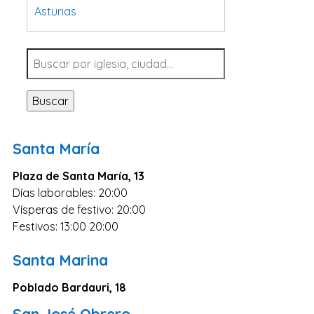
Asturias
Tarragona
Navarra
Valladolid
Buscar
Sevilla
La Coruña
Santa María
Santa Cruz de Tenerife
Plaza de Santa María, 13
Cantabria
Días laborables: 20:00
Islas Baleares
Vísperas de festivo: 20:00
Las Palmas
Festivos: 13:00 20:00
Málaga
Santa Marina
Alicante
Poblado Bardauri, 18
Toledo
San José Obrero