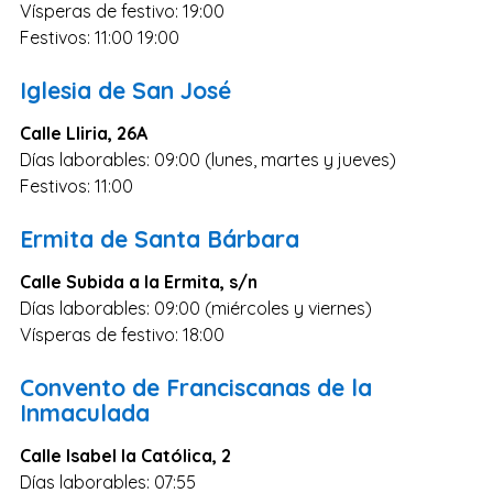
Vísperas de festivo: 19:00
Zaragoza
Festivos: 11:00 19:00
Murcia
Vizcaya
Iglesia de San José
Cádiz
Calle Lliria, 26A
Días laborables: 09:00 (lunes, martes y jueves)
Granada
Festivos: 11:00
Córdoba
Ermita de Santa Bárbara
Pontevedra
Huesca
Calle Subida a la Ermita, s/n
Días laborables: 09:00 (miércoles y viernes)
Burgos
Vísperas de festivo: 18:00
Jaén
Convento de Franciscanas de la
Badajoz
Inmaculada
León
Calle Isabel la Católica, 2
Guadalajara
Días laborables: 07:55