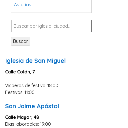
Asturias
Tarragona
Navarra
Valladolid
Buscar
Sevilla
La Coruña
Iglesia de San Miguel
Santa Cruz de Tenerife
Calle Colón, 7
Cantabria
Islas Baleares
Vísperas de festivo: 18:00
Las Palmas
Festivos: 11:00
Málaga
San Jaime Apóstol
Alicante
Calle Mayor, 48
Toledo
Días laborables: 19:00