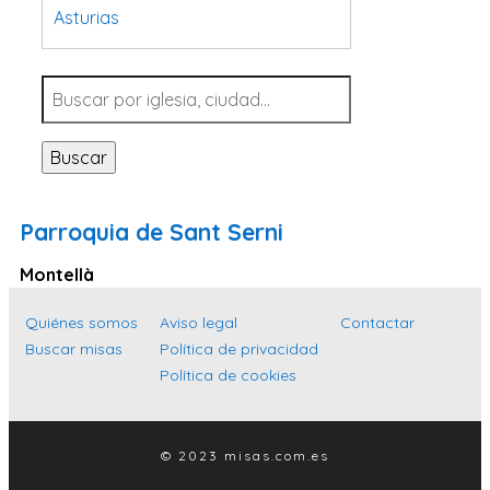
Asturias
Tarragona
Navarra
Valladolid
Buscar
Sevilla
La Coruña
Parroquia de Sant Serni
Santa Cruz de Tenerife
Montellà
Cantabria
Islas Baleares
Quiénes somos
Aviso legal
Contactar
Buscar misas
Política de privacidad
Las Palmas
Política de cookies
Málaga
Alicante
© 2023 misas.com.es
Toledo