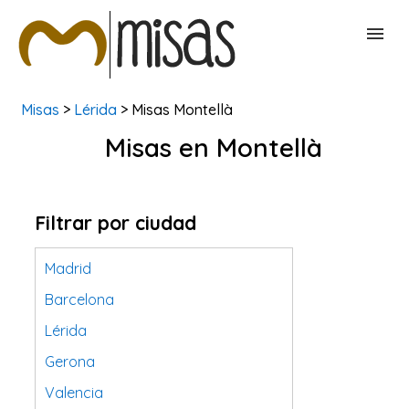
Misas
>
Lérida
> Misas Montellà
BUSCAR MISAS
Misas en Montellà
CONTACTAR
Filtrar por ciudad
Madrid
Barcelona
Lérida
Gerona
Valencia