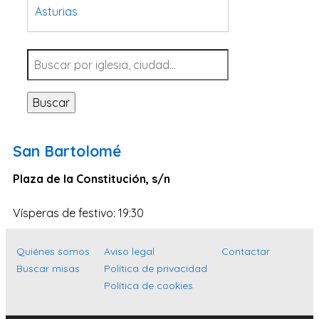
Asturias
Tarragona
Navarra
Valladolid
Buscar
Sevilla
La Coruña
San Bartolomé
Santa Cruz de Tenerife
Plaza de la Constitución, s/n
Cantabria
Islas Baleares
Vísperas de festivo: 19:30
Las Palmas
Quiénes somos
Aviso legal
Contactar
Málaga
Buscar misas
Política de privacidad
Alicante
Política de cookies
Toledo