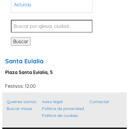
Asturias
Tarragona
Navarra
Valladolid
Buscar
Sevilla
La Coruña
Santa Eulalia
Santa Cruz de Tenerife
Plaza Santa Eulalia, 5
Cantabria
Islas Baleares
Festivos: 12:00
Las Palmas
Quiénes somos
Aviso legal
Contactar
Málaga
Buscar misas
Política de privacidad
Alicante
Política de cookies
Toledo