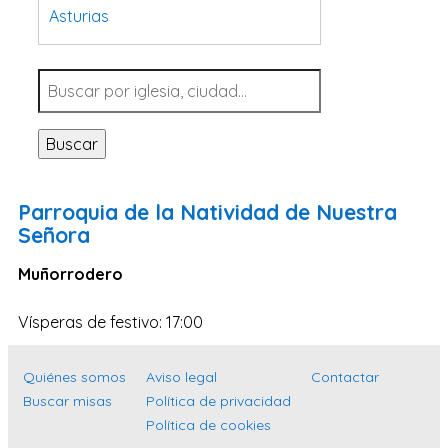
Asturias
Tarragona
Navarra
Valladolid
Buscar
Sevilla
La Coruña
Parroquia de la Natividad de Nuestra
Santa Cruz de Tenerife
Señora
Cantabria
Muñorrodero
Islas Baleares
Vísperas de festivo: 17:00
Las Palmas
Málaga
Quiénes somos
Aviso legal
Contactar
Alicante
Buscar misas
Política de privacidad
Toledo
Política de cookies