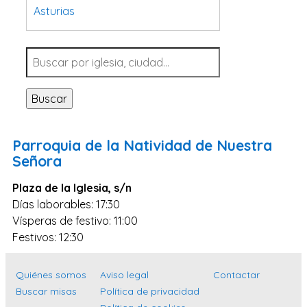
Asturias
Tarragona
Navarra
Valladolid
Buscar
Sevilla
La Coruña
Parroquia de la Natividad de Nuestra
Santa Cruz de Tenerife
Señora
Cantabria
Plaza de la Iglesia, s/n
Islas Baleares
Días laborables: 17:30
Vísperas de festivo: 11:00
Las Palmas
Festivos: 12:30
Málaga
Alicante
Quiénes somos
Aviso legal
Contactar
Toledo
Buscar misas
Política de privacidad