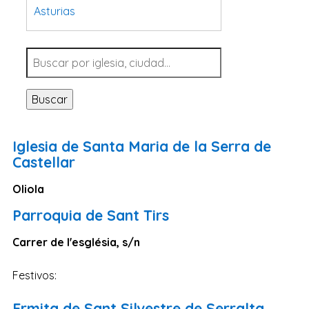
Asturias
Tarragona
Navarra
Valladolid
Buscar
Sevilla
La Coruña
Iglesia de Santa Maria de la Serra de
Santa Cruz de Tenerife
Castellar
Cantabria
Oliola
Islas Baleares
Parroquia de Sant Tirs
Las Palmas
Carrer de l'església, s/n
Málaga
Alicante
Festivos:
Toledo
Ermita de Sant Silvestre de Serralta