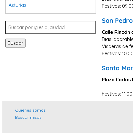
Asturias
Festivos: 09:0
Tarragona
San Pedro
Navarra
Calle Rincón 
Valladolid
Días laborable
Buscar
Sevilla
Vísperas de fe
Festivos: 10:0
La Coruña
Santa Cruz de Tenerife
Santa Mar
Cantabria
Plaza Carlos I
Islas Baleares
Festivos: 11:00
Las Palmas
Málaga
Quiénes somos
Alicante
Buscar misas
Toledo