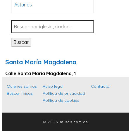
Asturias
Tarragona
Navarra
Valladolid
Buscar
Sevilla
La Coruña
Santa María Magdalena
Santa Cruz de Tenerife
Calle Santa María Magdalena, 1
Cantabria
Islas Baleares
Quiénes somos
Aviso legal
Contactar
Buscar misas
Política de privacidad
Las Palmas
Política de cookies
Málaga
Alicante
© 2023 misas.com.es
Toledo