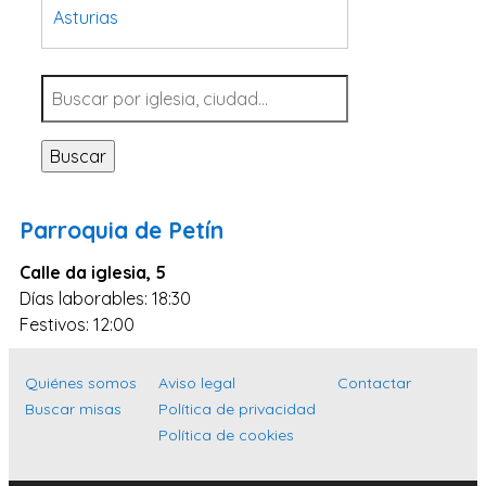
Asturias
Tarragona
Navarra
Valladolid
Buscar
Sevilla
La Coruña
Parroquia de Petín
Santa Cruz de Tenerife
Calle da iglesia, 5
Cantabria
Días laborables: 18:30
Islas Baleares
Festivos: 12:00
Las Palmas
Quiénes somos
Aviso legal
Contactar
Málaga
Buscar misas
Política de privacidad
Alicante
Política de cookies
Toledo