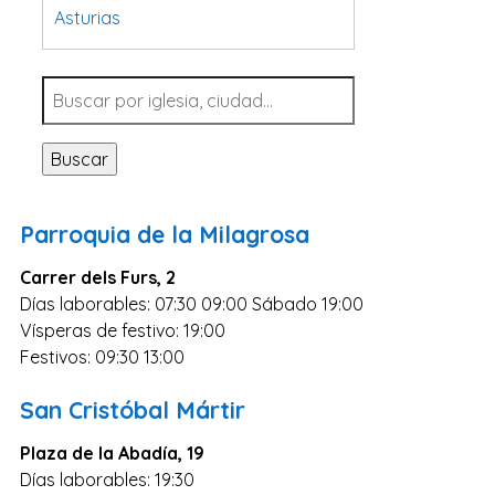
Asturias
Tarragona
Navarra
Valladolid
Buscar
Sevilla
La Coruña
Parroquia de la Milagrosa
Santa Cruz de Tenerife
Carrer dels Furs, 2
Cantabria
Días laborables: 07:30 09:00 Sábado 19:00
Islas Baleares
Vísperas de festivo: 19:00
Las Palmas
Festivos: 09:30 13:00
Málaga
San Cristóbal Mártir
Alicante
Plaza de la Abadía, 19
Toledo
Días laborables: 19:30