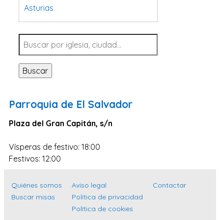
Asturias
Tarragona
Navarra
Valladolid
Buscar
Sevilla
La Coruña
Parroquia de El Salvador
Santa Cruz de Tenerife
Plaza del Gran Capitán, s/n
Cantabria
Islas Baleares
Vísperas de festivo: 18:00
Las Palmas
Festivos: 12:00
Málaga
Quiénes somos
Aviso legal
Contactar
Alicante
Buscar misas
Política de privacidad
Toledo
Política de cookies