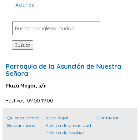
Asturias
Tarragona
Navarra
Valladolid
Buscar
Sevilla
La Coruña
Parroquia de la Asunción de Nuestra
Santa Cruz de Tenerife
Señora
Cantabria
Plaza Mayor, s/n
Islas Baleares
Festivos: 09:00 19:00
Las Palmas
Málaga
Quiénes somos
Aviso legal
Contactar
Alicante
Buscar misas
Política de privacidad
Toledo
Política de cookies