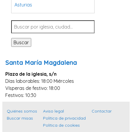
Asturias
Tarragona
Navarra
Valladolid
Buscar
Sevilla
La Coruña
Santa María Magdalena
Santa Cruz de Tenerife
Plaza de la iglesia, s/n
Cantabria
Días laborables: 18:00 Miércoles
Islas Baleares
Vísperas de festivo: 18:00
Las Palmas
Festivos: 10:30
Málaga
Quiénes somos
Aviso legal
Contactar
Alicante
Buscar misas
Política de privacidad
Toledo
Política de cookies