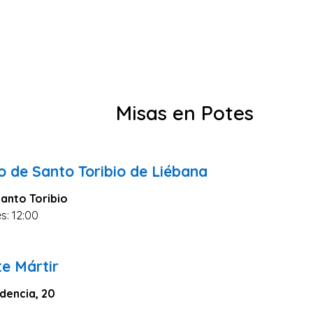
Misas en Potes
o de Santo Toribio de Liébana
Santo Toribio
s: 12:00
0
te Mártir
dencia, 20