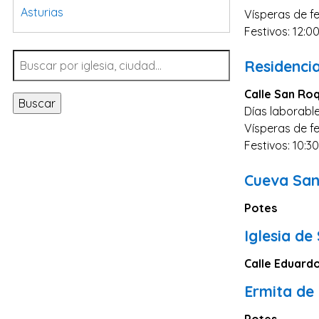
Asturias
Vísperas de fe
Festivos: 12:0
Tarragona
Navarra
Residencia
Valladolid
Calle San Roq
Buscar
Sevilla
Días laborable
Vísperas de fe
La Coruña
Festivos: 10:3
Santa Cruz de Tenerife
Cueva San
Cantabria
Islas Baleares
Potes
Las Palmas
Iglesia de
Málaga
Calle Eduardo
Alicante
Ermita de
Toledo