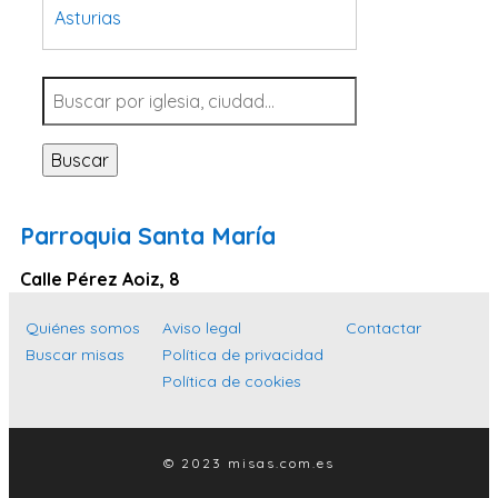
Asturias
Tarragona
Navarra
Valladolid
Buscar
Sevilla
La Coruña
Parroquia Santa María
Santa Cruz de Tenerife
Calle Pérez Aoiz, 8
Cantabria
Islas Baleares
Quiénes somos
Aviso legal
Contactar
Buscar misas
Política de privacidad
Las Palmas
Política de cookies
Málaga
Alicante
© 2023 misas.com.es
Toledo