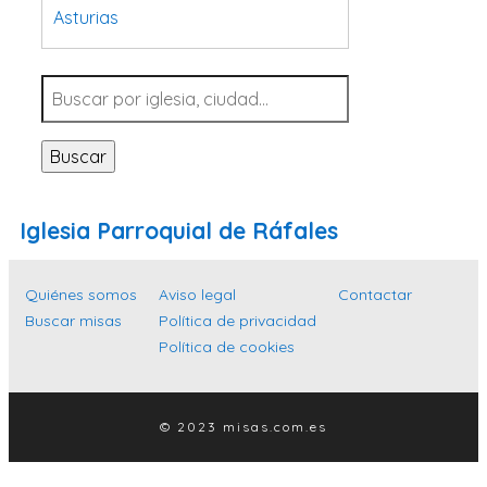
Asturias
Tarragona
Navarra
Valladolid
Buscar
Sevilla
La Coruña
Iglesia Parroquial de Ráfales
Santa Cruz de Tenerife
Cantabria
Quiénes somos
Aviso legal
Contactar
Islas Baleares
Buscar misas
Política de privacidad
Política de cookies
Las Palmas
Málaga
Alicante
© 2023 misas.com.es
Toledo